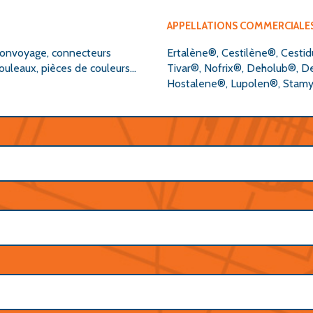
APPELLATIONS COMMERCIALE
e convoyage, connecteurs
Ertalène®, Cestilène®, Cestidu
 rouleaux, pièces de couleurs…
Tivar®, Nofrix®, Deholub®, D
Hostalene®, Lupolen®, Stamy