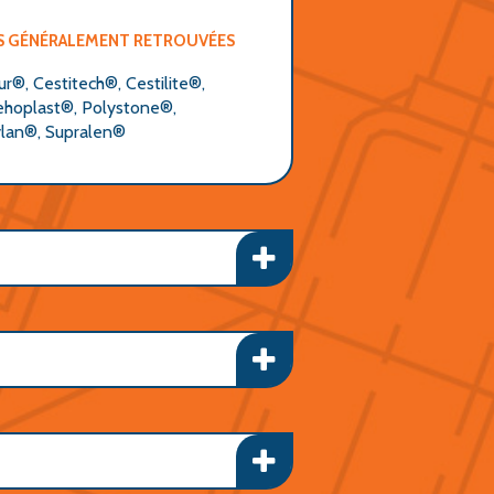
S GÉNÉRALEMENT RETROUVÉES
r®, Cestitech®, Cestilite®,
ehoplast®, Polystone®,
lan®, Supralen®