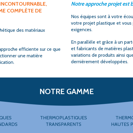
INCONTOURNABLE,
Notre approche projet est b
ME COMPLÈTE DE
Nos équipes sont à votre éco
votre projet plastique et vous
exigences.
thétique des matériaux
En parallèle et grâce à un part
et fabricants de matières plas
approche efficiente sur ce que
variations de produits ainsi que 
ctionner une matière
dernièrement développées.
ication.
NOTRE GAMME
QUES
THERMOPLASTIQUES
THERM
NDARDS
TRANSPARENTS
HAUTES 