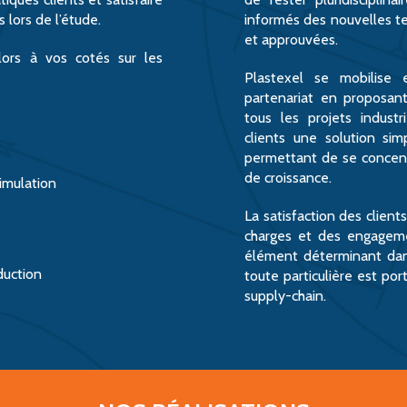
 lors de l’étude.
informés des nouvelles t
et approuvées.
lors à vos cotés sur les
Plastexel se mobilise 
partenariat en proposant 
tous les projets indust
clients une solution sim
permettant de se concent
de croissance.
Simulation
La satisfaction des client
charges et des engageme
élément déterminant dans
duction
toute particulière est po
supply-chain.